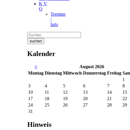
K V
O
Termine
/
Info
suchen
Kalender
<
August 2026
Mo
ntag
Di
enstag
Mi
ttwoch
Do
nnerstag
Fr
eitag
Sa
m
1
3
4
5
6
7
8
10
11
12
13
14
15
17
18
19
20
21
22
24
25
26
27
28
29
31
Hinweis