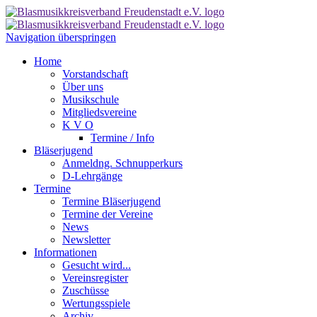
Navigation überspringen
Home
Vorstandschaft
Über uns
Musikschule
Mitgliedsvereine
K V O
Termine / Info
Bläserjugend
Anmeldng. Schnupperkurs
D-Lehrgänge
Termine
Termine Bläserjugend
Termine der Vereine
News
Newsletter
Informationen
Gesucht wird...
Vereinsregister
Zuschüsse
Wertungsspiele
Archiv