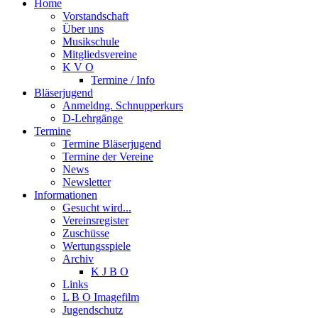
Home
Vorstandschaft
Über uns
Musikschule
Mitgliedsvereine
K V O
Termine / Info
Bläserjugend
Anmeldng. Schnupperkurs
D-Lehrgänge
Termine
Termine Bläserjugend
Termine der Vereine
News
Newsletter
Informationen
Gesucht wird...
Vereinsregister
Zuschüsse
Wertungsspiele
Archiv
K J B O
Links
L B O Imagefilm
Jugendschutz