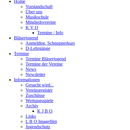
Home
Vorstandschaft
Über uns
Musikschule
Mitgliedsvereine
K V O
Termine / Info
Bläserjugend
Anmeldng. Schnupperkurs
D-Lehrgänge
Termine
Termine Bläserjugend
Termine der Vereine
News
Newsletter
Informationen
Gesucht wird...
Vereinsregister
Zuschüsse
Wertungsspiele
Archiv
K J B O
Links
L B O Imagefilm
Jugendschutz