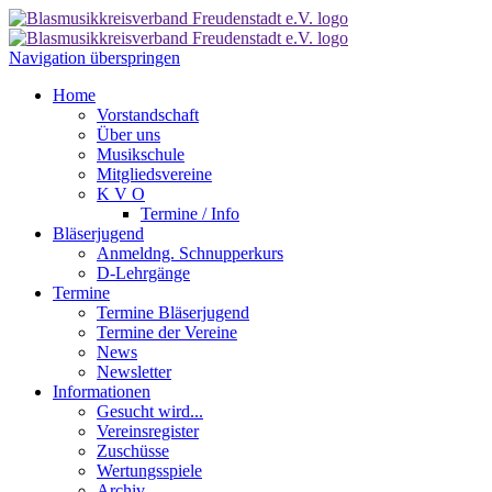
Navigation überspringen
Home
Vorstandschaft
Über uns
Musikschule
Mitgliedsvereine
K V O
Termine / Info
Bläserjugend
Anmeldng. Schnupperkurs
D-Lehrgänge
Termine
Termine Bläserjugend
Termine der Vereine
News
Newsletter
Informationen
Gesucht wird...
Vereinsregister
Zuschüsse
Wertungsspiele
Archiv