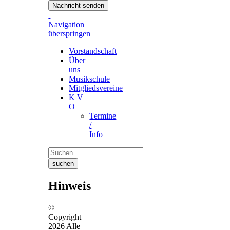
Nachricht senden
Navigation
überspringen
Vorstandschaft
Über
uns
Musikschule
Mitgliedsvereine
K V
O
Termine
/
Info
suchen
Hinweis
©
Copyright
2026 Alle