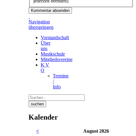
jederzeit beenden)
Kommentar absenden
Navigation
überspringen
Vorstandschaft
Über
uns
Musikschule
Mitgliedsvereine
K V
O
Termine
/
Info
suchen
Kalender
<
August 2026