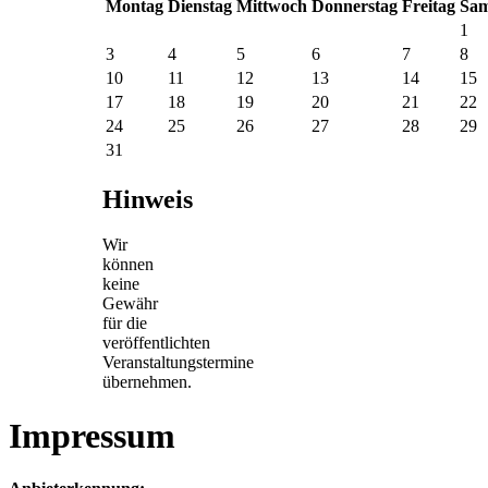
Mo
ntag
Di
enstag
Mi
ttwoch
Do
nnerstag
Fr
eitag
Sa
m
1
3
4
5
6
7
8
10
11
12
13
14
15
17
18
19
20
21
22
24
25
26
27
28
29
31
Hinweis
Wir
können
keine
Gewähr
für die
veröffentlichten
Veranstaltungstermine
übernehmen.
Impressum