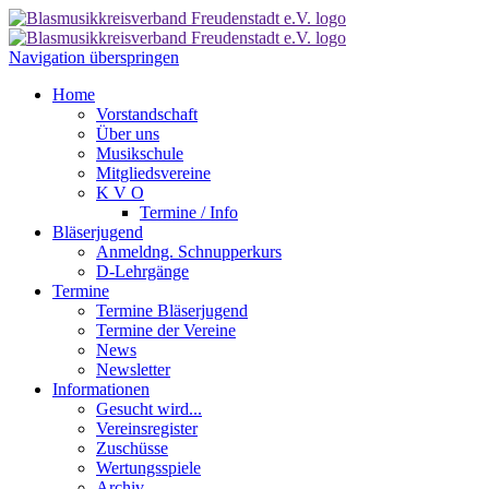
Navigation überspringen
Home
Vorstandschaft
Über uns
Musikschule
Mitgliedsvereine
K V O
Termine / Info
Bläserjugend
Anmeldng. Schnupperkurs
D-Lehrgänge
Termine
Termine Bläserjugend
Termine der Vereine
News
Newsletter
Informationen
Gesucht wird...
Vereinsregister
Zuschüsse
Wertungsspiele
Archiv