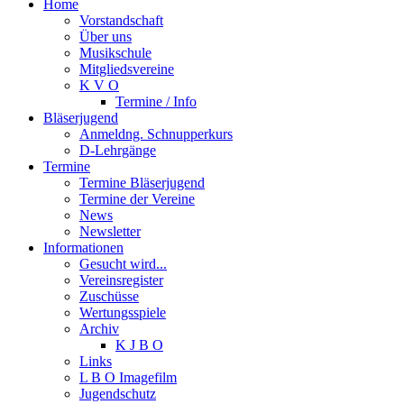
Home
Vorstandschaft
Über uns
Musikschule
Mitgliedsvereine
K V O
Termine / Info
Bläserjugend
Anmeldng. Schnupperkurs
D-Lehrgänge
Termine
Termine Bläserjugend
Termine der Vereine
News
Newsletter
Informationen
Gesucht wird...
Vereinsregister
Zuschüsse
Wertungsspiele
Archiv
K J B O
Links
L B O Imagefilm
Jugendschutz