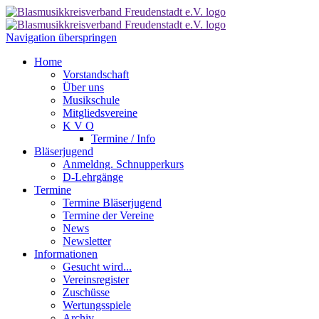
Navigation überspringen
Home
Vorstandschaft
Über uns
Musikschule
Mitgliedsvereine
K V O
Termine / Info
Bläserjugend
Anmeldng. Schnupperkurs
D-Lehrgänge
Termine
Termine Bläserjugend
Termine der Vereine
News
Newsletter
Informationen
Gesucht wird...
Vereinsregister
Zuschüsse
Wertungsspiele
Archiv