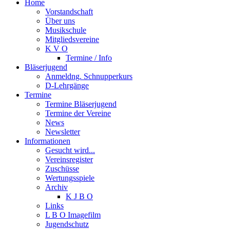
Home
Vorstandschaft
Über uns
Musikschule
Mitgliedsvereine
K V O
Termine / Info
Bläserjugend
Anmeldng. Schnupperkurs
D-Lehrgänge
Termine
Termine Bläserjugend
Termine der Vereine
News
Newsletter
Informationen
Gesucht wird...
Vereinsregister
Zuschüsse
Wertungsspiele
Archiv
K J B O
Links
L B O Imagefilm
Jugendschutz