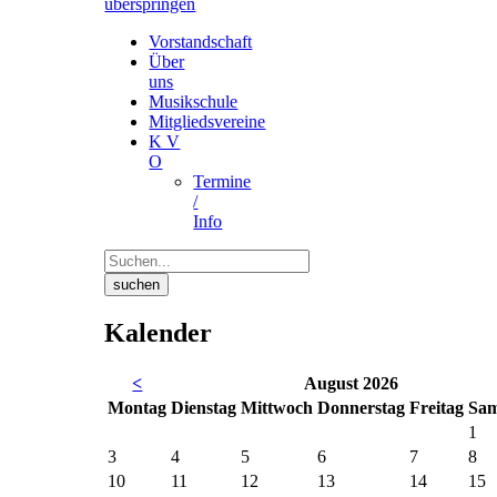
überspringen
Vorstandschaft
Über
uns
Musikschule
Mitgliedsvereine
K V
O
Termine
/
Info
suchen
Kalender
<
August 2026
Mo
ntag
Di
enstag
Mi
ttwoch
Do
nnerstag
Fr
eitag
Sa
m
1
3
4
5
6
7
8
10
11
12
13
14
15