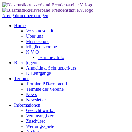
Navigation überspringen
Home
Vorstandschaft
Über uns
Musikschule
Mitgliedsvereine
K V O
Termine / Info
Bläserjugend
Anmeldng. Schnupperkurs
D-Lehrgänge
Termine
Termine Bläserjugend
Termine der Vereine
News
Newsletter
Informationen
Gesucht wird...
Vereinsregister
Zuschüsse
Wertungsspiele
Archiv