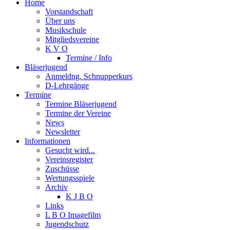
Home
Vorstandschaft
Über uns
Musikschule
Mitgliedsvereine
K V O
Termine / Info
Bläserjugend
Anmeldng. Schnupperkurs
D-Lehrgänge
Termine
Termine Bläserjugend
Termine der Vereine
News
Newsletter
Informationen
Gesucht wird...
Vereinsregister
Zuschüsse
Wertungsspiele
Archiv
K J B O
Links
L B O Imagefilm
Jugendschutz