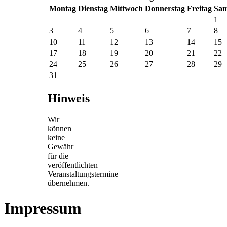
Mo
ntag
Di
enstag
Mi
ttwoch
Do
nnerstag
Fr
eitag
Sa
m
1
3
4
5
6
7
8
10
11
12
13
14
15
17
18
19
20
21
22
24
25
26
27
28
29
31
Hinweis
Wir
können
keine
Gewähr
für die
veröffentlichten
Veranstaltungstermine
übernehmen.
Impressum