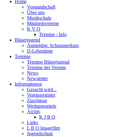
Home
Vorstandschaft
Über uns
Musikschule
Mitgliedsvereine
K V O
Termine / Info
Bläserjugend
Anmeldng. Schnupperkurs
D-Lehrgänge
Termine
Termine Bläserjugend
Termine der Vereine
News
Newsletter
Informationen
Gesucht wird...
Vereinsregister
Zuschüsse
Wertungsspiele
Archiv
K J B O
Links
L B O Imagefilm
Jugendschutz