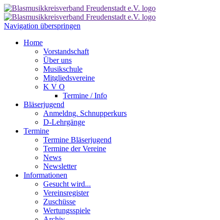
Navigation überspringen
Home
Vorstandschaft
Über uns
Musikschule
Mitgliedsvereine
K V O
Termine / Info
Bläserjugend
Anmeldng. Schnupperkurs
D-Lehrgänge
Termine
Termine Bläserjugend
Termine der Vereine
News
Newsletter
Informationen
Gesucht wird...
Vereinsregister
Zuschüsse
Wertungsspiele
Archiv