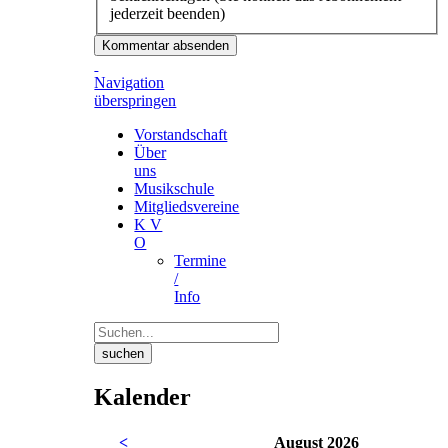
jederzeit beenden)
Kommentar absenden
Navigation
überspringen
Vorstandschaft
Über
uns
Musikschule
Mitgliedsvereine
K V
O
Termine
/
Info
suchen
Kalender
<
August 2026