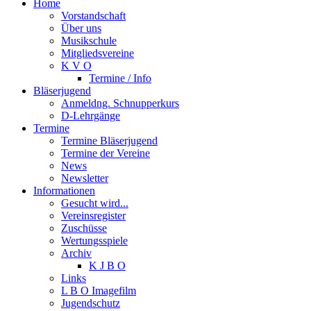
Home
Vorstandschaft
Über uns
Musikschule
Mitgliedsvereine
K V O
Termine / Info
Bläserjugend
Anmeldng. Schnupperkurs
D-Lehrgänge
Termine
Termine Bläserjugend
Termine der Vereine
News
Newsletter
Informationen
Gesucht wird...
Vereinsregister
Zuschüsse
Wertungsspiele
Archiv
K J B O
Links
L B O Imagefilm
Jugendschutz