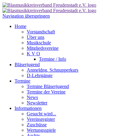
Navigation überspringen
Home
Vorstandschaft
Über uns
Musikschule
Mitgliedsvereine
K V O
Termine / Info
Bläserjugend
Anmeldng. Schnupperkurs
D-Lehrgänge
Termine
Termine Bläserjugend
Termine der Vereine
News
Newsletter
Informationen
Gesucht wird...
Vereinsregister
Zuschüsse
Wertungsspiele
Archiv