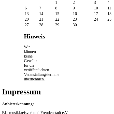
1
2
3
4
6
7
8
9
10
11
13
14
15
16
17
18
20
21
22
23
24
25
27
28
29
30
Hinweis
Wir
können
keine
Gewähr
für die
veröffentlichten
Veranstaltungstermine
übernehmen.
Impressum
Anbieterkennung:
Blasmusikkreisverband Freudenstadt e.V.