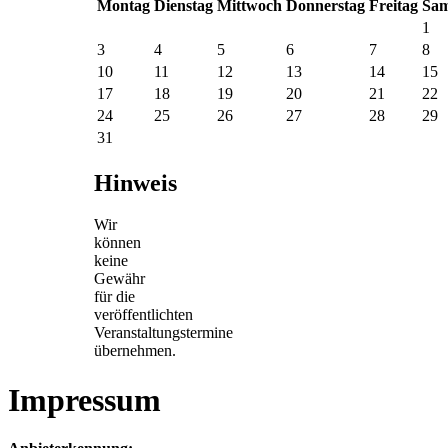
Mo
ntag
Di
enstag
Mi
ttwoch
Do
nnerstag
Fr
eitag
Sa
m
1
3
4
5
6
7
8
10
11
12
13
14
15
17
18
19
20
21
22
24
25
26
27
28
29
31
Hinweis
Wir
können
keine
Gewähr
für die
veröffentlichten
Veranstaltungstermine
übernehmen.
Impressum