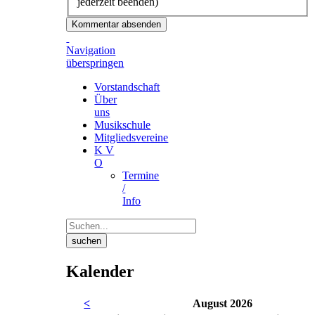
jederzeit beenden)
Kommentar absenden
Navigation
überspringen
Vorstandschaft
Über
uns
Musikschule
Mitgliedsvereine
K V
O
Termine
/
Info
suchen
Kalender
<
August 2026