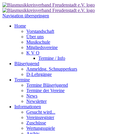
Navigation überspringen
Home
Vorstandschaft
Über uns
Musikschule
Mitgliedsvereine
K V O
Termine / Info
Bläserjugend
Anmeldng. Schnupperkurs
D-Lehrgänge
Termine
Termine Bläserjugend
Termine der Vereine
News
Newsletter
Informationen
Gesucht wird...
Vereinsregister
Zuschüsse
Wertungsspiele
Archiv