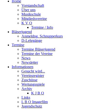
Home
Vorstandschaft
Über uns
Musikschule
Mitgliedsvereine
K V O
Termine / Info
Bläserjugend
Anmeldng. Schnupperkurs
D-Lehrgänge
Termine
Termine Bläserjugend
Termine der Vereine
News
Newsletter
Informationen
Gesucht wird...
Vereinsregister
Zuschüsse
Wertungsspiele
Archiv
K J B O
Links
L B O Imagefilm
Jugendschutz