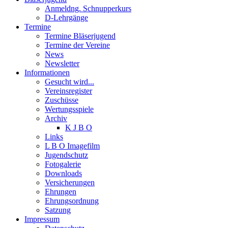
Anmeldng. Schnupperkurs
D-Lehrgänge
Termine
Termine Bläserjugend
Termine der Vereine
News
Newsletter
Informationen
Gesucht wird...
Vereinsregister
Zuschüsse
Wertungsspiele
Archiv
K J B O
Links
L B O Imagefilm
Jugendschutz
Fotogalerie
Downloads
Versicherungen
Ehrungen
Ehrungsordnung
Satzung
Impressum