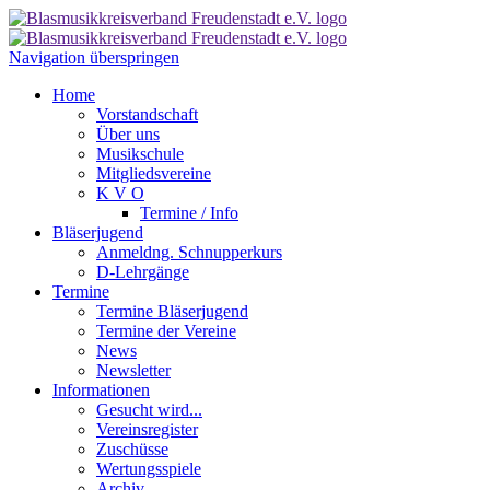
Navigation überspringen
Home
Vorstandschaft
Über uns
Musikschule
Mitgliedsvereine
K V O
Termine / Info
Bläserjugend
Anmeldng. Schnupperkurs
D-Lehrgänge
Termine
Termine Bläserjugend
Termine der Vereine
News
Newsletter
Informationen
Gesucht wird...
Vereinsregister
Zuschüsse
Wertungsspiele
Archiv