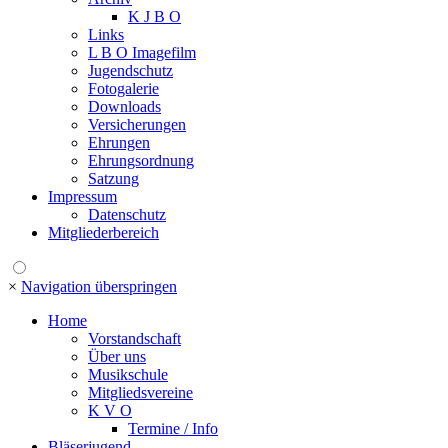
K J B O
Links
L B O Imagefilm
Jugendschutz
Fotogalerie
Downloads
Versicherungen
Ehrungen
Ehrungsordnung
Satzung
Impressum
Datenschutz
Mitgliederbereich
×
Navigation überspringen
Home
Vorstandschaft
Über uns
Musikschule
Mitgliedsvereine
K V O
Termine / Info
Bläserjugend