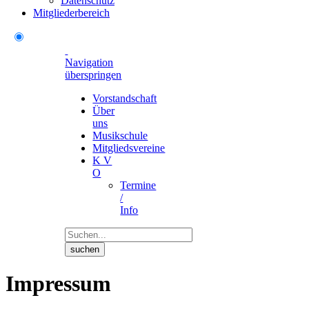
Datenschutz
Mitgliederbereich
Navigation
überspringen
Vorstandschaft
Über
uns
Musikschule
Mitgliedsvereine
K V
O
Termine
/
Info
suchen
Impressum