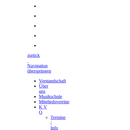
zurück
Navigation
überspringen
Vorstandschaft
Über
uns
Musikschule
Mitgliedsvereine
K V
O
Termine
/
Info