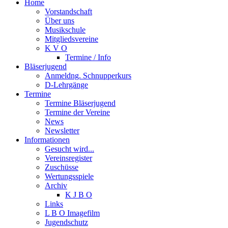
Home
Vorstandschaft
Über uns
Musikschule
Mitgliedsvereine
K V O
Termine / Info
Bläserjugend
Anmeldng. Schnupperkurs
D-Lehrgänge
Termine
Termine Bläserjugend
Termine der Vereine
News
Newsletter
Informationen
Gesucht wird...
Vereinsregister
Zuschüsse
Wertungsspiele
Archiv
K J B O
Links
L B O Imagefilm
Jugendschutz