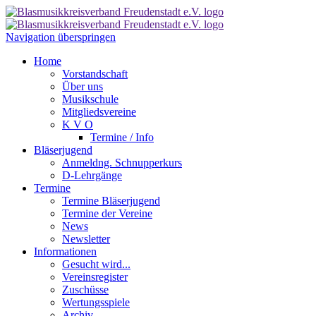
Navigation überspringen
Home
Vorstandschaft
Über uns
Musikschule
Mitgliedsvereine
K V O
Termine / Info
Bläserjugend
Anmeldng. Schnupperkurs
D-Lehrgänge
Termine
Termine Bläserjugend
Termine der Vereine
News
Newsletter
Informationen
Gesucht wird...
Vereinsregister
Zuschüsse
Wertungsspiele
Archiv