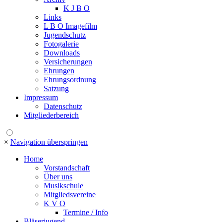
K J B O
Links
L B O Imagefilm
Jugendschutz
Fotogalerie
Downloads
Versicherungen
Ehrungen
Ehrungsordnung
Satzung
Impressum
Datenschutz
Mitgliederbereich
×
Navigation überspringen
Home
Vorstandschaft
Über uns
Musikschule
Mitgliedsvereine
K V O
Termine / Info
Bläserjugend