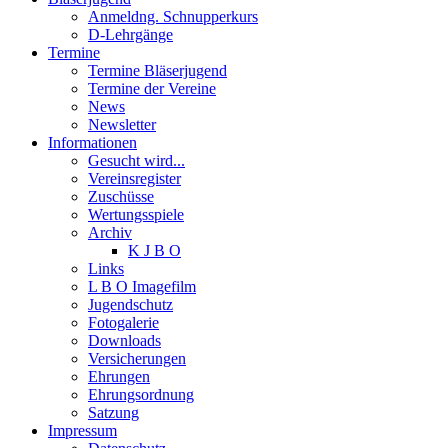
Anmeldng. Schnupperkurs
D-Lehrgänge
Termine
Termine Bläserjugend
Termine der Vereine
News
Newsletter
Informationen
Gesucht wird...
Vereinsregister
Zuschüsse
Wertungsspiele
Archiv
K J B O
Links
L B O Imagefilm
Jugendschutz
Fotogalerie
Downloads
Versicherungen
Ehrungen
Ehrungsordnung
Satzung
Impressum