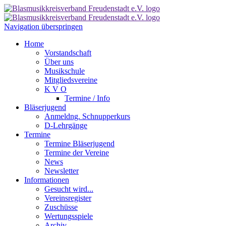
Navigation überspringen
Home
Vorstandschaft
Über uns
Musikschule
Mitgliedsvereine
K V O
Termine / Info
Bläserjugend
Anmeldng. Schnupperkurs
D-Lehrgänge
Termine
Termine Bläserjugend
Termine der Vereine
News
Newsletter
Informationen
Gesucht wird...
Vereinsregister
Zuschüsse
Wertungsspiele
Archiv