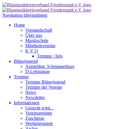
Navigation überspringen
Home
Vorstandschaft
Über uns
Musikschule
Mitgliedsvereine
K V O
Termine / Info
Bläserjugend
Anmeldng. Schnupperkurs
D-Lehrgänge
Termine
Termine Bläserjugend
Termine der Vereine
News
Newsletter
Informationen
Gesucht wird...
Vereinsregister
Zuschüsse
Wertungsspiele
Archiv