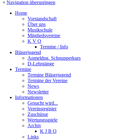
×
Navigation überspringen
Home
Vorstandschaft
Über uns
Musikschule
Mitgliedsvereine
K V O
Termine / Info
Bläserjugend
Anmeldng. Schnupperkurs
D-Lehrgänge
Termine
Termine Bläserjugend
Termine der Vereine
News
Newsletter
Informationen
Gesucht wird...
Vereinsregister
Zuschüsse
Wertungsspiele
Archiv
K J B O
Links