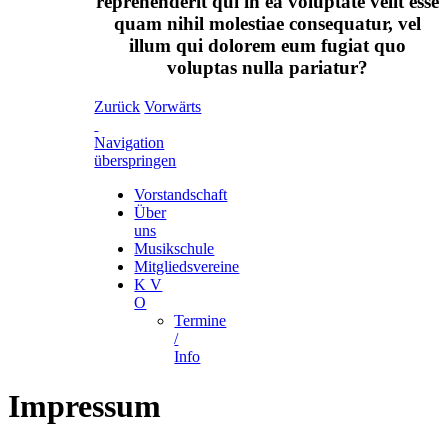
reprehenderit qui in ea voluptate velit esse
quam nihil molestiae consequatur, vel
illum qui dolorem eum fugiat quo
voluptas nulla pariatur?
Zurück
Vorwärts
Navigation
überspringen
Vorstandschaft
Über
uns
Musikschule
Mitgliedsvereine
K V
O
Termine
/
Info
Impressum